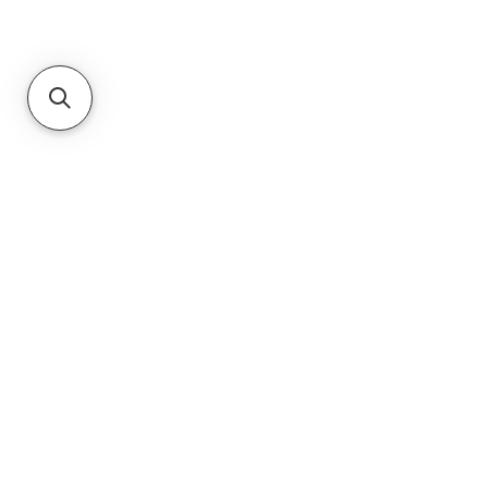
equipos nuevos y usados".
Haga clic aquí
PRIVACY POLICY
TERMS & CONDITIONS
CUSTOMER SERVICE
Datos de contacto:
Correo electrónico:
jnrequip@icoud.com
Teléfono:
706-955-3421