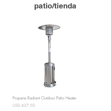
patio/tienda
Vista rápida
Propane Radiant Outdoor Patio Heater
Precio
USD 437.50