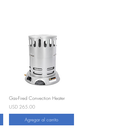
Vista rápida
Gas-Fired Convection Heater
Precio
USD 265.00
Agregar al carrito