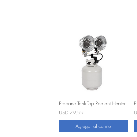
Vista rápida
Propane Tank-Top Radiant Heater
P
Precio
P
USD 79.99
U
Agregar al carrito