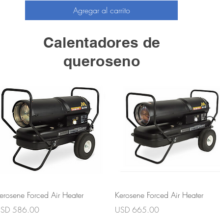
Agregar al carrito
Calentadores de
queroseno
Vista rápida
Vista rápida
erosene Forced Air Heater
Kerosene Forced Air Heater
recio
Precio
SD 586.00
USD 665.00