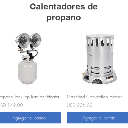
Calentadores de
propano
Vista rápida
Vista rápida
ropane Tank-Top Radiant Heater
Gas-Fired Convection Heater
recio
Precio
SD 149.00
USD 236.00
Agregar al carrito
Agregar al carrito