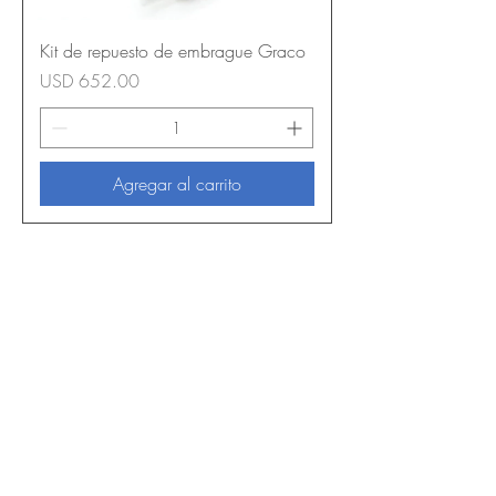
Kit de repuesto de embrague Graco
Precio
USD 652.00
Agregar al carrito