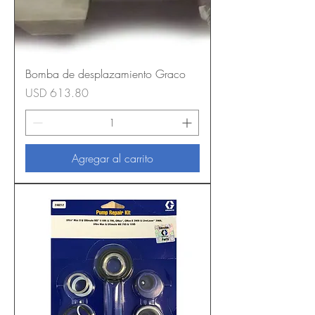
Bomba de desplazamiento Graco
Precio
USD 613.80
Agregar al carrito