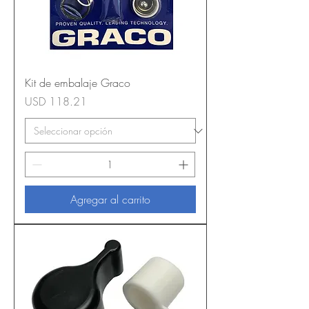
Kit de embalaje Graco
Precio
USD 118.21
Agregar al carrito