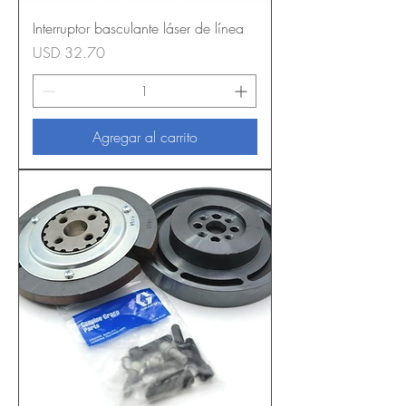
Interruptor basculante láser de línea
Precio
USD 32.70
Agregar al carrito