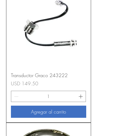
Transductor Graco 243222
Precio
USD 149.50
Agregar al carrito