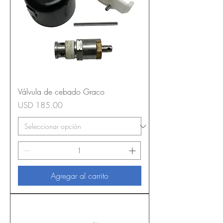
Válvula de cebado Graco
Precio
USD 185.00
Agregar al carrito