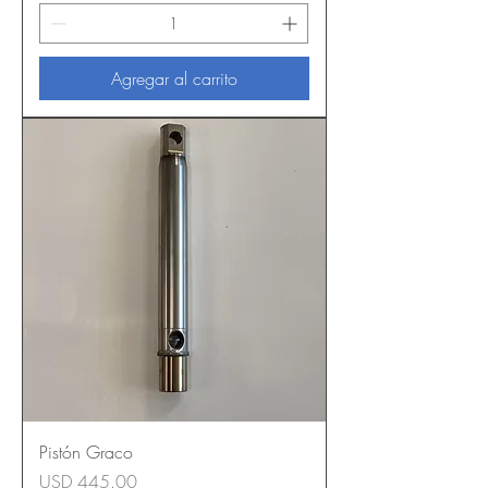
Agregar al carrito
Pistón Graco
Precio
USD 445.00