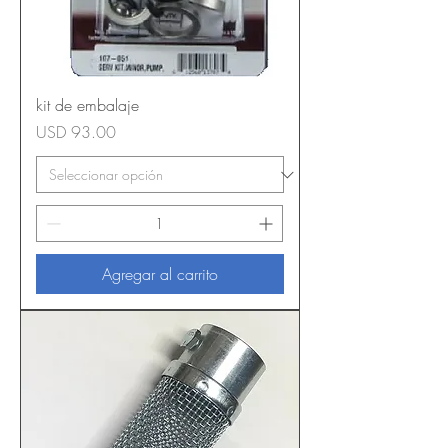
kit de embalaje
Precio
USD 93.00
Agregar al carrito