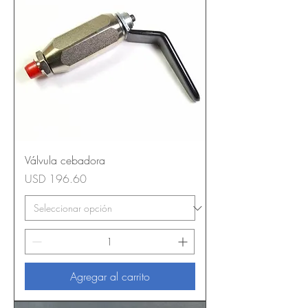
Válvula cebadora
Precio
USD 196.60
Agregar al carrito