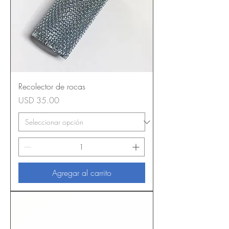
Recolector de rocas
Precio
USD 35.00
Agregar al carrito