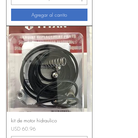
Agregar al carrito
kit de motor hidraulico
Precio
USD 60.96