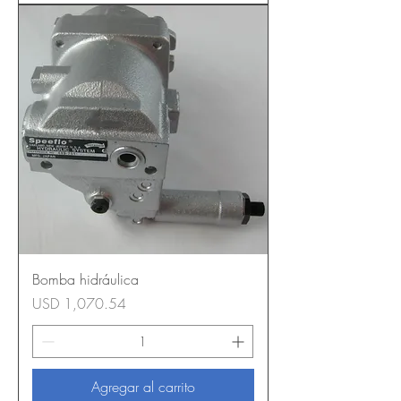
Bomba hidráulica
Precio
USD 1,070.54
Agregar al carrito