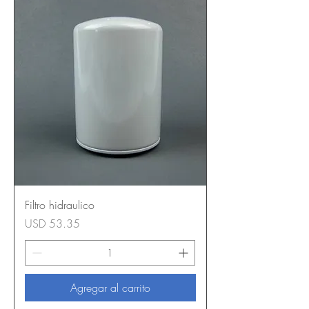
Filtro hidraulico
Precio
USD 53.35
Agregar al carrito