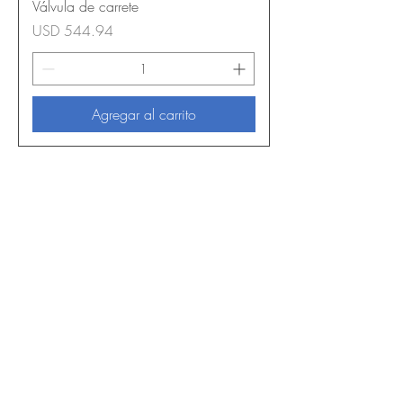
Válvula de carrete
Precio
USD 544.94
Agregar al carrito