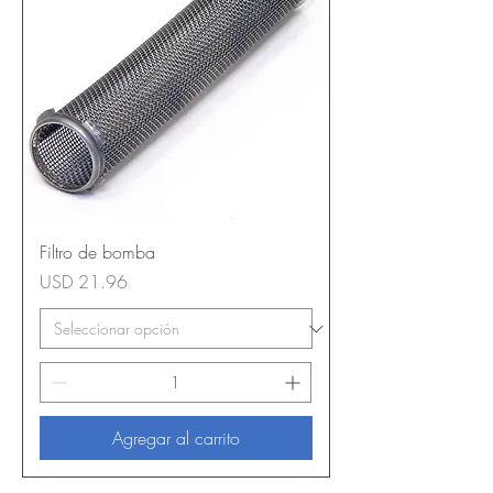
Filtro de bomba
Precio
USD 21.96
Agregar al carrito