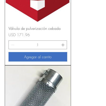
Válvula de pulverización cebada
Precio
USD 171.96
Agregar al carrito