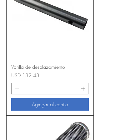
Varilla de desplazamiento
Precio
USD 132.43
Agregar al carrito