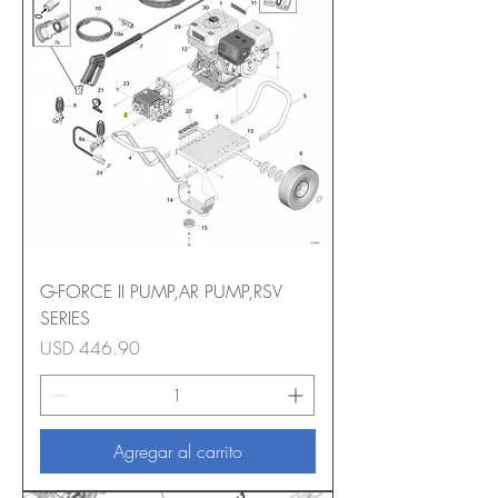
G-FORCE II PUMP,AR PUMP,RSV
SERIES
Precio
USD 446.90
Agregar al carrito