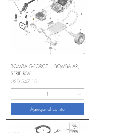
BOMBA G-FORCE II, BOMBA AR,
SERIE RSV
Precio
USD 547.10
Agregar al carrito