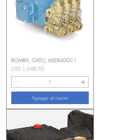
BOMBA, GATO, 66DX40G11
Precio
USD 1,048.50
Agregar al carrito