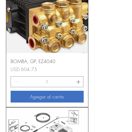
BOMBA, GP, EZ4040
Precio
USD 604.75
Agregar al carrito