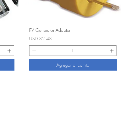
RV Generator Adapter
Precio
USD 82.48
Agregar al carrito