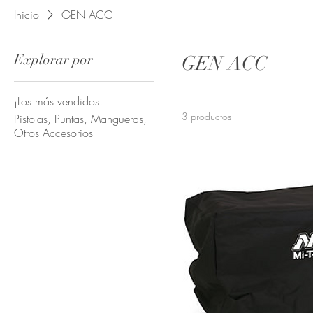
Inicio
GEN ACC
Explorar por
GEN ACC
¡Los más vendidos!
3 productos
Pistolas, Puntas, Mangueras,
Otros Accesorios