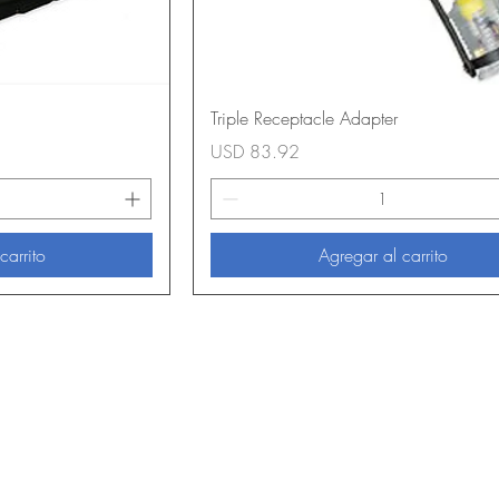
Triple Receptacle Adapter
Precio
USD 83.92
carrito
Agregar al carrito
Sobre nosotros