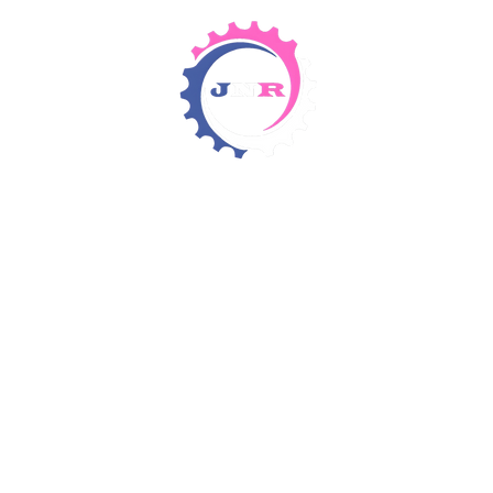
Detergents & Chemicals
Rental Equipment
Items 4