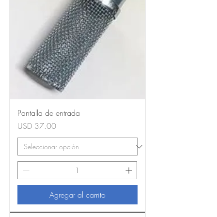
Pantalla de entrada
Precio
USD 37.00
Agregar al carrito