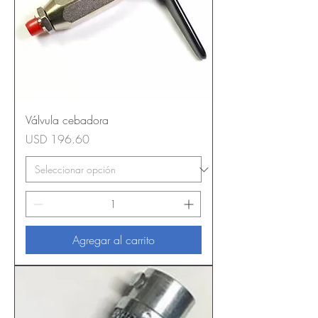
Válvula cebadora
Precio
USD 196.60
Agregar al carrito