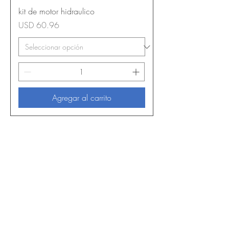
kit de motor hidraulico
Precio
USD 60.96
Agregar al carrito