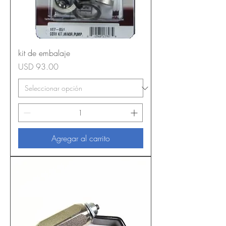
kit de embalaje
Precio
USD 93.00
Agregar al carrito