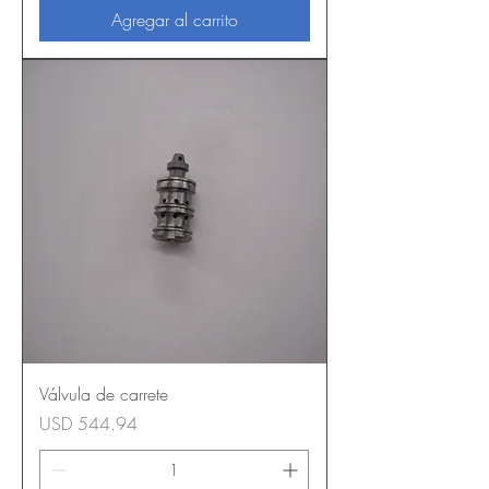
Agregar al carrito
Válvula de carrete
Precio
USD 544.94