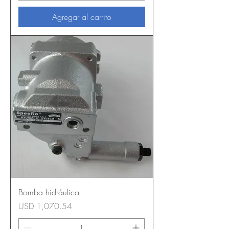
Agregar al carrito
Bomba hidráulica
Precio
USD 1,070.54