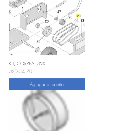
KIT, CORREA, 3VX
Precio
USD 34.70
Agregar al carrito