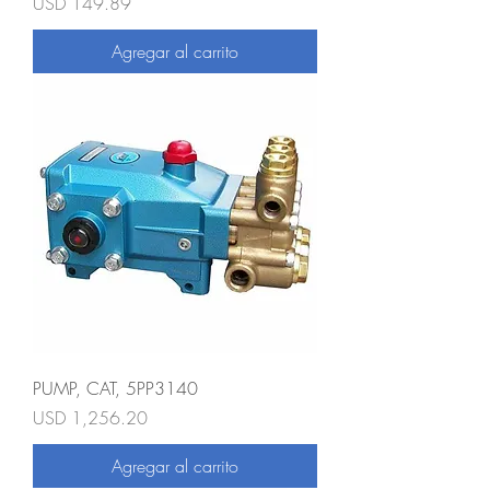
Precio
USD 149.89
Agregar al carrito
PUMP, CAT, 5PP3140
Precio
USD 1,256.20
Agregar al carrito