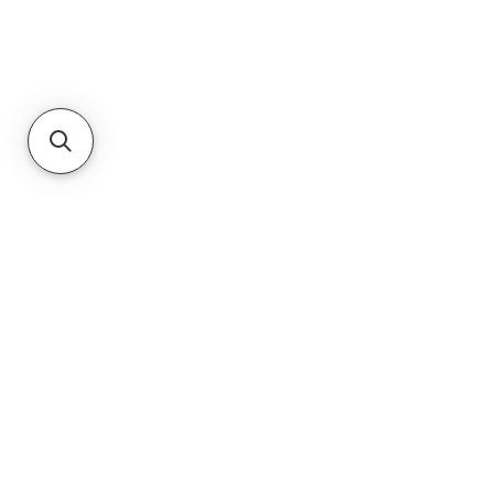
del Sur. Se especializan en venta,
mantenimiento, reparación de
dispositivos móviles y alquiler de
equipos nuevos y usados".
Haga clic aquí
PRIVACY POLICY
TERMS & CONDITIONS
CUSTOMER SERVICE
Datos de contacto: