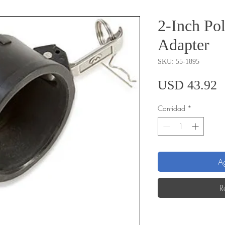
2-Inch Po
Adapter
SKU: 55-1895
P
USD 43.92
Cantidad
*
Ag
R