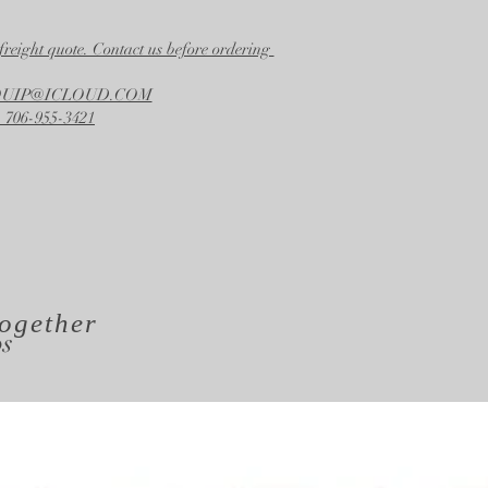
freight quote. Contact us before ordering
EQUIP@ICLOUD.COM
 706-955-3421
ogether
os