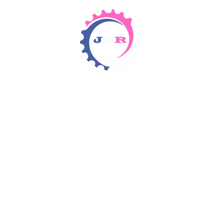
Detergents & Chemicals
Rental Equipment
Items 4