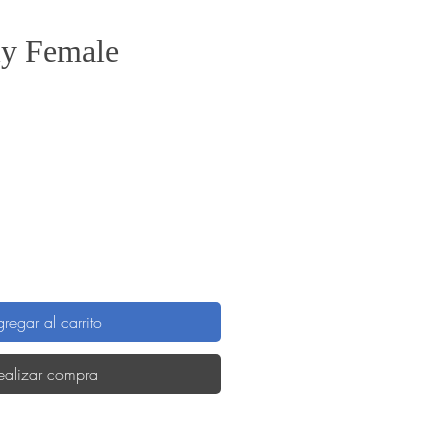
ly Female
recio
regar al carrito
ealizar compra