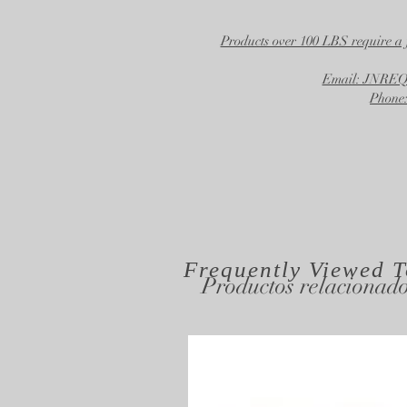
Products over 100 LBS require a 
Email: JNR
Phone:
Frequently Viewed
T
Productos relacionad