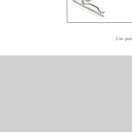
2-in. po