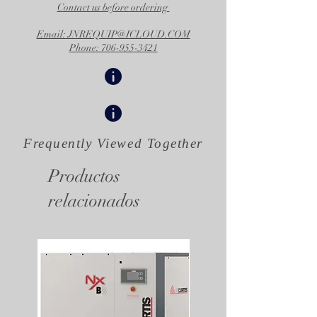
Contact us before ordering
Email: JNREQUIP@ICLOUD.COM
Phone: 706-955-3421
Frequently Viewed
Together
Productos
relacionados