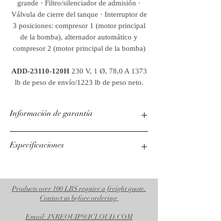
grande · Filtro/silenciador de admisión ·
Válvula de cierre del tanque · Interruptor de
3 posiciones: compresor 1 (motor principal
de la bomba), alternador automático y
compresor 2 (motor principal de la bomba)
ADD-23110-120H
230 V, 1 Ø, 78,0 A 1373
lb de peso de envío/1223 lb de peso neto.
Información de garantía
Motor eléctrico de 1 año
Especificaciones
Intercambio de bomba de 2 años
CFM a PSI
68,4 a 175
RPM de la bomba
Products over 100 LBS require a freight quote.
Contact us before ordering
990
Tamaño del tanque
Email: JNREQUIP@ICLOUD.COM
120 galones