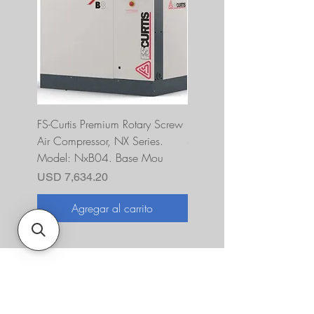
FS-Curtis Premium Rotary Screw
FS Curtis NXB04 5 HP 230
Air Compressor, NX Series.
Single Phase Ultrapack
Model: NxB04. Base Mou
FNB04A6U2HXXX
Precio
Precio
USD 7,634.20
USD 10,393.00
Agregar al carrito
Agregar al carrito
Sobre nosotros
JNR Equipment, establecida en 2022,