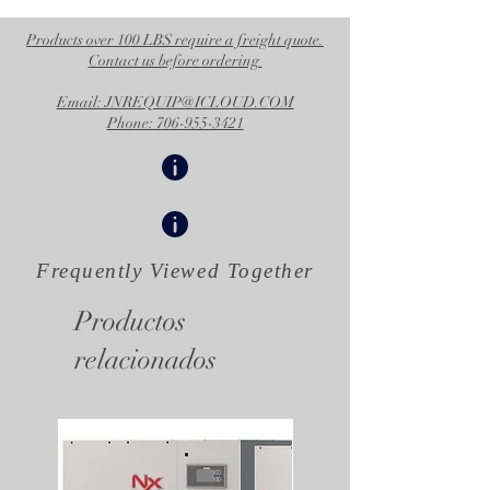
Products over 100 LBS require a freight quote.
Contact us before ordering
Email: JNREQUIP@ICLOUD.COM
Phone: 706-955-3421
Frequently Viewed
Together
Productos
relacionados