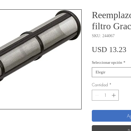
Reemplaz
filtro Gra
SKU: 244067
P
USD 13.23
Seleccionar opción
*
Elegir
Cantidad
*
Ag
R