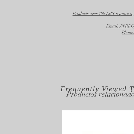
Products over 100 LBS require a 
Email: JNR
Phone:
Frequently Viewed
T
Productos relacionad