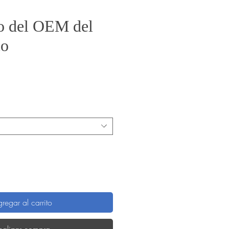
o del OEM del
co
recio
regar al carrito
ealizar compra