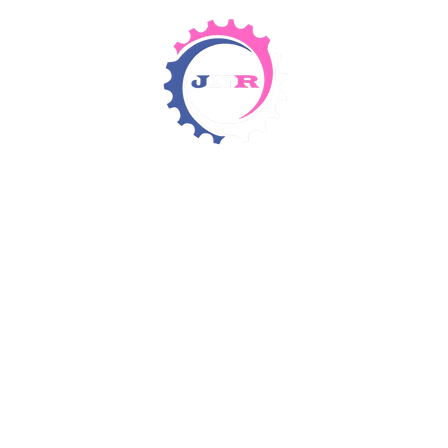
Detergents & Chemicals
Rental Equipment
Items 4