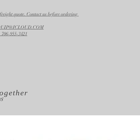
freight quote. Contact us before ordering
EQUIP@ICLOUD.COM
 706-955-3421
ogether
os