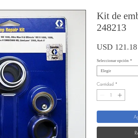
Kit de em
248213
USD 121.18
Seleccionar opción
*
Elegir
Cantidad
*
Ag
R