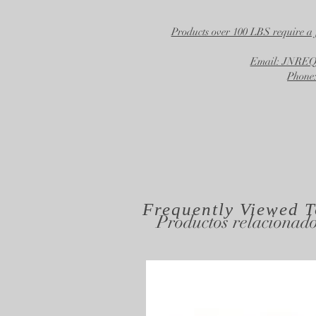
Products over 100 LBS require a 
Email: JNR
Phone:
Frequently Viewed
T
Productos relacionad