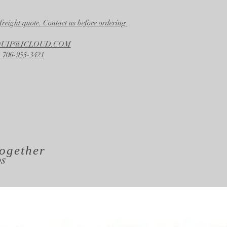
freight quote. Contact us before ordering
EQUIP@ICLOUD.COM
 706-955-3421
ogether
os