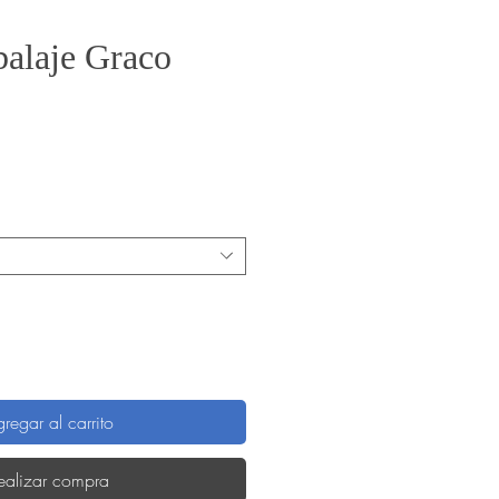
balaje Graco
Precio
regar al carrito
ealizar compra