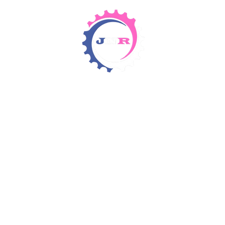
Detergents & Chemicals
Rental Equipment
Items 4