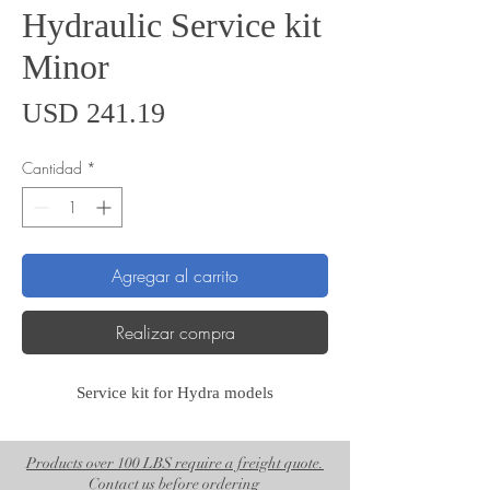
Hydraulic Service kit
Minor
Precio
USD 241.19
Cantidad
*
Agregar al carrito
Realizar compra
Service kit for Hydra models
Products over 100 LBS require a freight quote.
Contact us before ordering