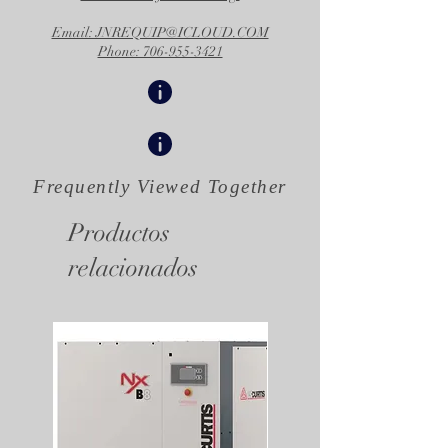
Email: JNREQUIP@ICLOUD.COM
Phone: 706-955-3421
Frequently Viewed
Together
Productos
relacionados