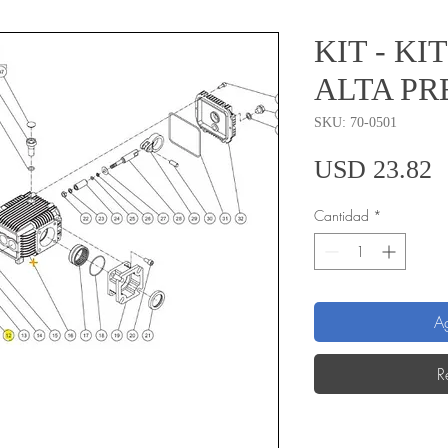
KIT - KI
ALTA PR
SKU: 70-0501
P
USD 23.82
Cantidad
*
Ag
R