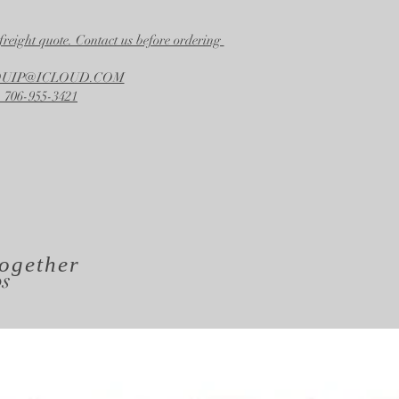
freight quote. Contact us before ordering
EQUIP@ICLOUD.COM
 706-955-3421
ogether
os