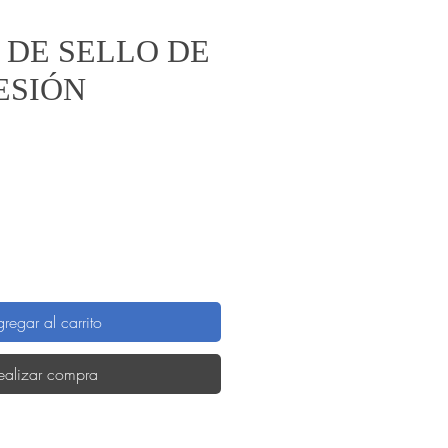
T DE SELLO DE
ESIÓN
recio
regar al carrito
ealizar compra