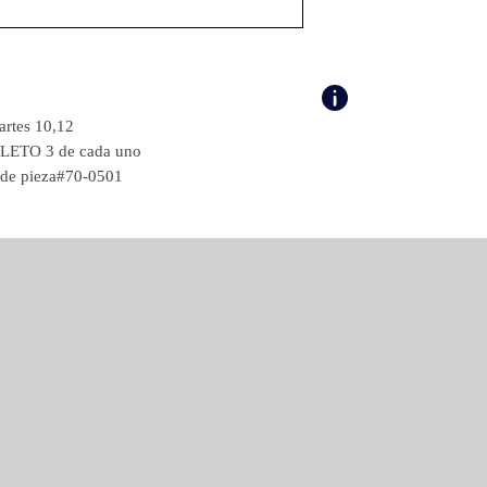
artes 10,12
ETO 3 de cada uno
de pieza#70-0501