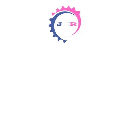
Detergents & Chemicals
Rental Equipment
Items 4