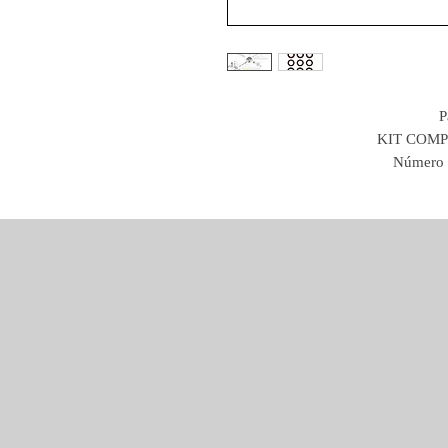
P
KIT COMPL
Número 