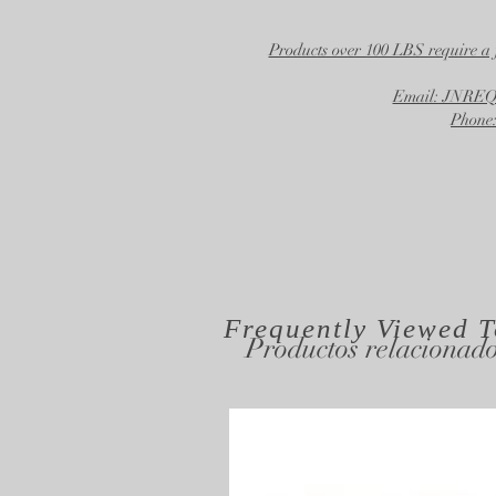
Products over 100 LBS require a 
Email: JNR
Phone:
Frequently Viewed
T
Productos relacionad