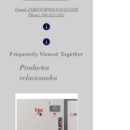
Email: JNREQUIP@ICLOUD.COM
Phone: 706-955-3421
Frequently Viewed
Together
Productos
relacionados