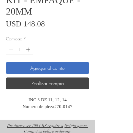
KIT - EMPAQUE -
20MM
Precio
USD 148.08
Cantidad
*
Agregar al carrito
Realizar compra
INC 3 DE 11, 12, 14
Número de pieza#70-0147
Products over 100 LBS require a freight quote.
Contact us before ordering