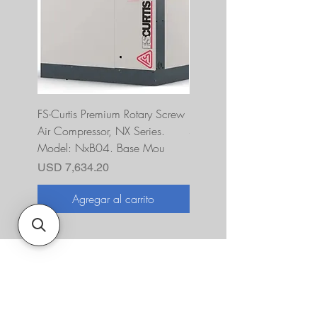
FS-Curtis Premium Rotary Screw
FS Curtis NXB04 5 HP 230
Air Compressor, NX Series.
Single Phase Ultrapack
Model: NxB04. Base Mou
FNB04A6U2HXXX
Precio
Precio
USD 7,634.20
USD 10,393.00
Agregar al carrito
Agregar al carrito
Sobre nosotros
JNR Equipment, establecida en 2022,