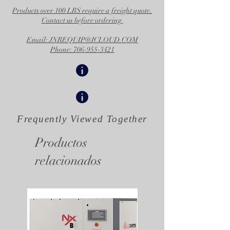
Products over 100 LBS require a freight quote.
Contact us before ordering
Email: JNREQUIP@ICLOUD.COM
Phone: 706-955-3421
Frequently Viewed
Together
Productos
relacionados