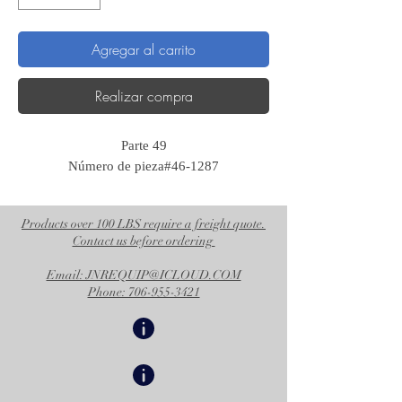
Agregar al carrito
Realizar compra
Parte 49
Número de pieza#46-1287
Products over 100 LBS require a freight quote.
Contact us before ordering
Email: JNREQUIP@ICLOUD.COM
Phone: 706-955-3421