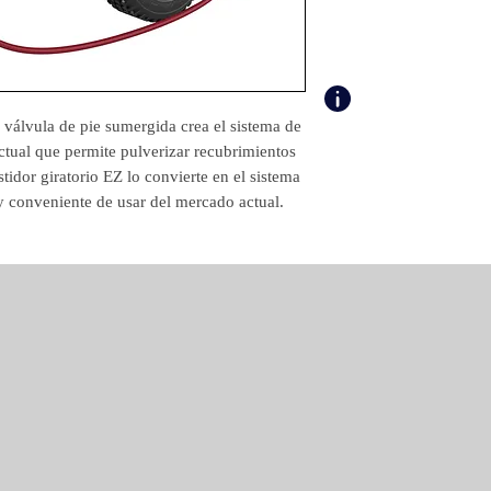
Máx. Tasa de entreg
material (gal/min)
Peso libras)
álvula de pie sumergida crea el sistema de
Área de aplicación
ctual que permite pulverizar recubrimientos
idor giratorio EZ lo convierte en el sistema
 y conveniente de usar del mercado actual.
Tipo de motor
Certificación
contenidos del paqu