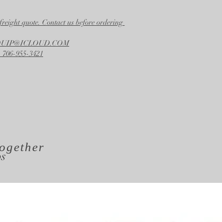
freight quote. Contact us before ordering
EQUIP@ICLOUD.COM
 706-955-3421
ogether
os