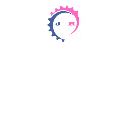
Detergents & Chemicals
Rental Equipment
Items 4