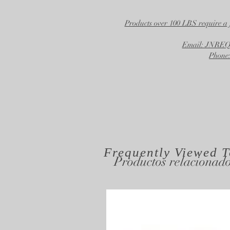
Products over 100 LBS require a 
Email: JNR
Phone:
Frequently Viewed
T
Productos relacionad