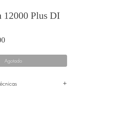
 12000 Plus DI
Precio
00
Agotado
técnicas
ecíficas del producto POWRTWIN
S,COM
0,058 "
3600 psi