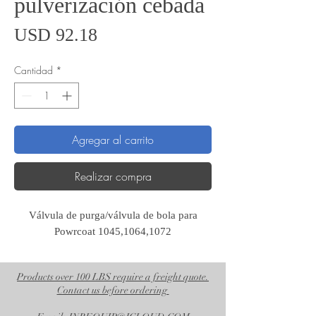
pulverización cebada
Precio
USD 92.18
Cantidad
*
Agregar al carrito
Realizar compra
Válvula de purga/válvula de bola para
Powrcoat 1045,1064,1072
Products over 100 LBS require a freight quote.
Contact us before ordering