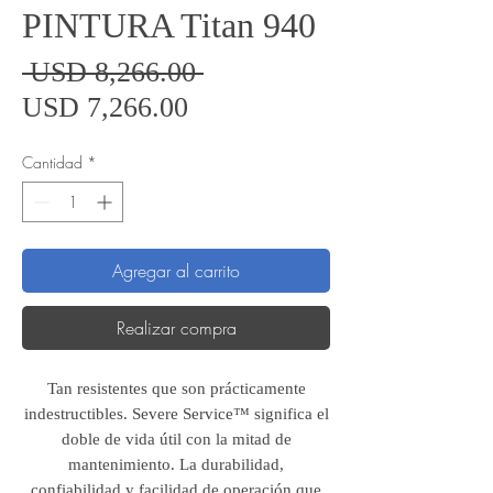
PINTURA Titan 940
Precio
 USD 8,266.00 
Precio
USD 7,266.00
de
Cantidad
*
oferta
Agregar al carrito
Realizar compra
Tan resistentes que son prácticamente
indestructibles. Severe Service™ significa el
doble de vida útil con la mitad de
mantenimiento. La durabilidad,
confiabilidad y facilidad de operación que