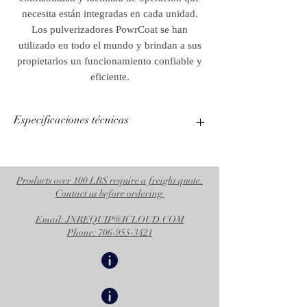
necesita están integradas en cada unidad.
Los pulverizadores PowrCoat se han
utilizado en todo el mundo y brindan a sus
propietarios un funcionamiento confiable y
eficiente.
Especificaciones técnicas
Especificaciones específicas del producto
POWRCOAT 940, CARRITO
Products over 100 LBS require a freight quote.
Peso libras)
140 libras
Contact us before ordering
Especificaciones comunes PowrCoat 940
Email: JNREQUIP@ICLOUD.COM
Proporción de mezcla
40 :1
Phone: 706-955-3421
fija (:1)
Máx. Presión de
4000 psi
funcionamiento (psi)