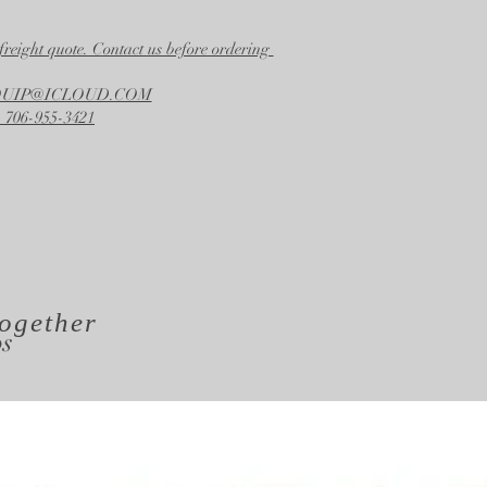
freight quote. Contact us before ordering
EQUIP@ICLOUD.COM
 706-955-3421
ogether
os