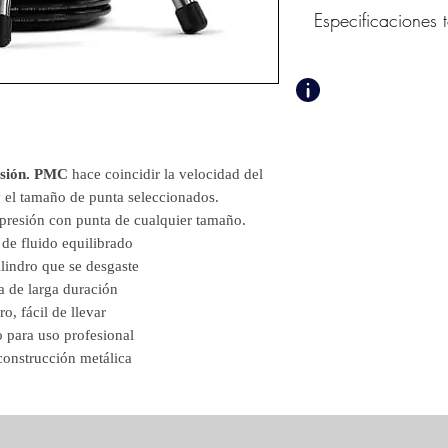
Especificaciones 
Presión máxima
3300 PSI (226 BARES
Tamaño máximo de pu
0.025
GPM máx.
0,67 GPM (2,55 LPM
isión. PMC
hace coincidir la velocidad del
caballos de fuerza del
y el tamaño de punta seleccionados.
1,3 CV
 presión con punta de cualquier tamaño.
Sonido
 de fluido equilibrado
82dBA
lindro que se desgaste
Peso
 de larga duración
Soporte: 42 libras (19
ro, fácil de llevar
Carro alto: 72 libras (
Carro bajo: 72 libras 
 para uso profesional
Dimensiones
construcción metálica
CALLE-
H16″XW12″X
(M) – H41XW30WD
Carro – H35″XW21″
(M) – H89XW53XD5