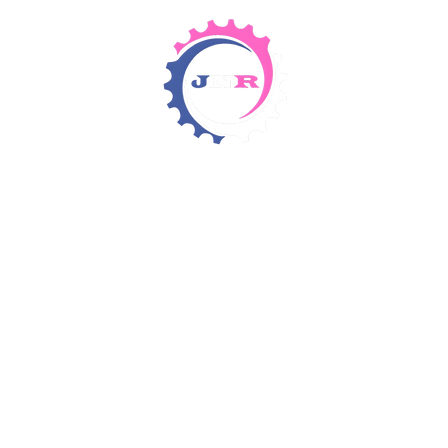
Detergents & Chemicals
Rental Equipment
Items 4