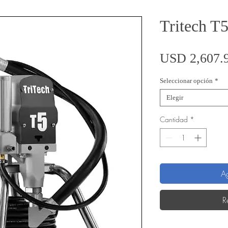
Tritech T
USD 2,607.
Seleccionar opción
*
Elegir
Cantidad
*
Ag
R