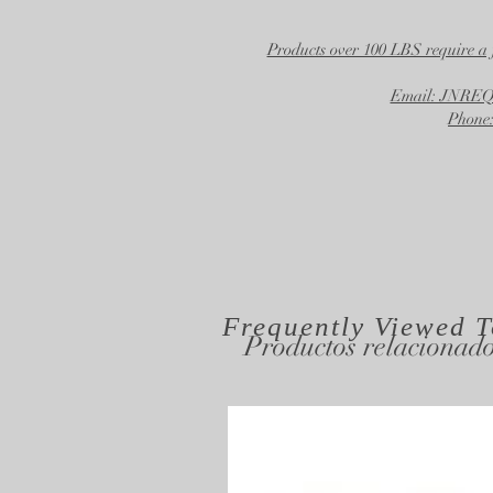
Products over 100 LBS require a 
Email: JNR
Phone:
Frequently Viewed
T
Productos relacionad