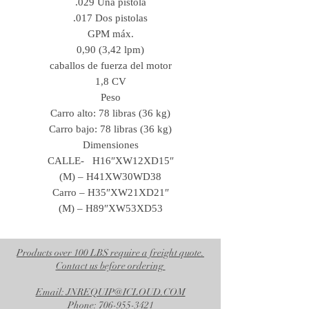
.029 Una pistola
.017 Dos pistolas
GPM máx.
0,90 (3,42 lpm)
caballos de fuerza del motor
1,8 CV
Peso
Carro alto: 78 libras (36 kg)
Carro bajo: 78 libras (36 kg)
Dimensiones
CALLE-
H16″XW12XD15″
(M) – H41XW30WD38
Carro – H35″XW21XD21″
(M) – H89″XW53XD53
Products over 100 LBS require a freight quote.
Contact us before ordering
Email: JNREQUIP@ICLOUD.COM
Phone: 706-955-3421