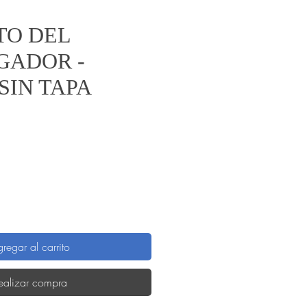
TO DEL
GADOR -
SIN TAPA
Precio
regar al carrito
ealizar compra