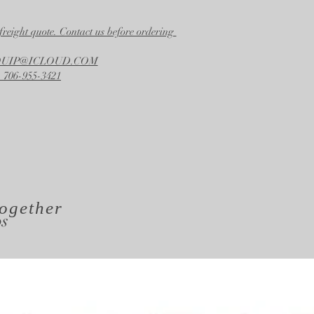
freight quote. Contact us before ordering
EQUIP@ICLOUD.COM
 706-955-3421
ogether
os