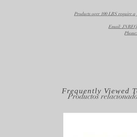
Products over 100 LBS require a 
Email: JNR
Phone:
Frequently Viewed
T
Productos relacionad