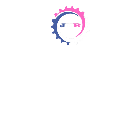
Detergents & Chemicals
Rental Equipment
Items 4