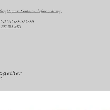
freight quote. Contact us before ordering
EQUIP@ICLOUD.COM
 706-955-3421
ogether
os