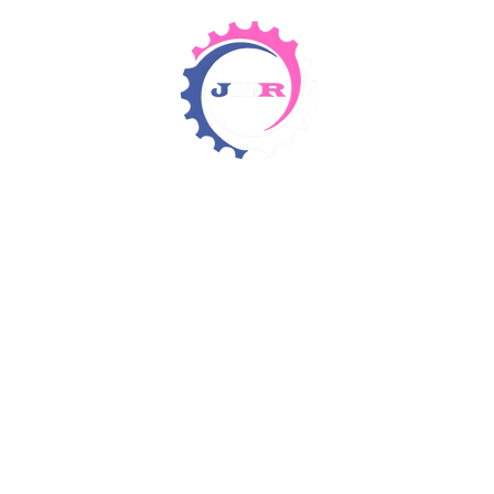
Detergents & Chemicals
Rental Equipment
Items 4