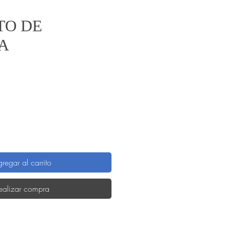
TO DE
A
recio
regar al carrito
ealizar compra