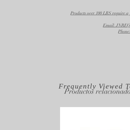
Products over 100 LBS require a 
Email: JNR
Phone:
Frequently Viewed
T
Productos relacionad