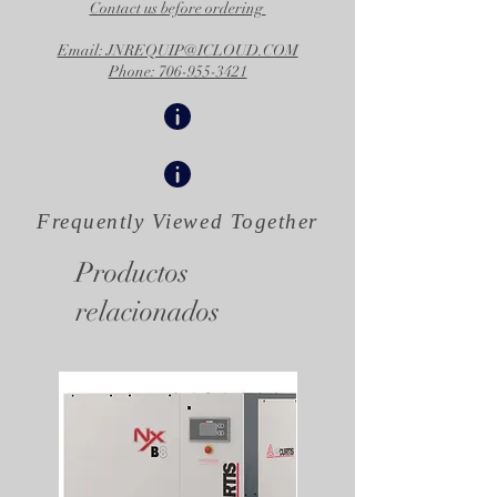
Contact us before ordering
Email: JNREQUIP@ICLOUD.COM
Phone: 706-955-3421
Frequently Viewed
Together
Productos
relacionados