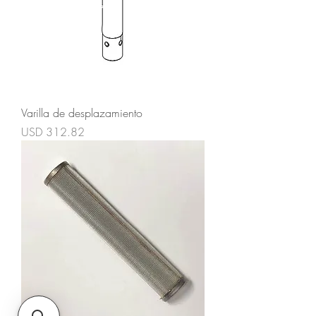
Varilla de desplazamiento
Precio
USD 312.82