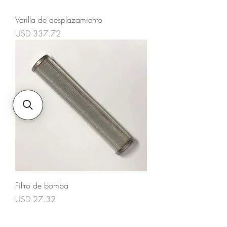
Varilla de desplazamiento
Precio
USD 337.72
Filtro de bomba
Precio
USD 27.32