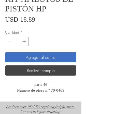
PISTÓN HP
Precio
USD 18.89
Cantidad
*
Agregar al carrito
Realizar compra
parte 46
Número de pieza n.° 70-0469
Products over 100 LBS require a freight quote.
Contact us before ordering