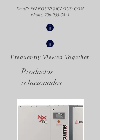
Email: JNREQUIP@ICLOUD.COM
Phone: 706-955-3421
Frequently Viewed
Together
Productos
relacionados