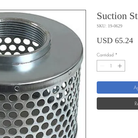
Suction St
SKU: 19-0629
P
USD 65.24
Cantidad
*
Ag
R