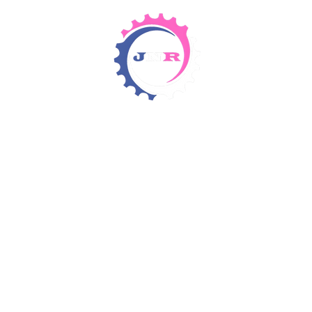
Detergents & Chemicals
Rental Equipment
Items 4