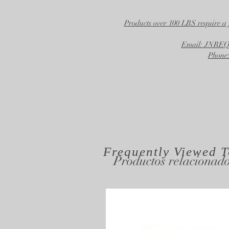
Products over 100 LBS require a 
Email: JNR
Phone:
Frequently Viewed
T
Productos relacionad