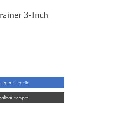
rainer 3-Inch
recio
regar al carrito
ealizar compra