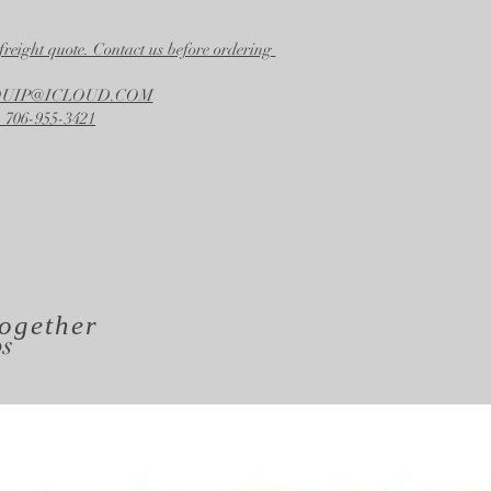
freight quote. Contact us before ordering
EQUIP@ICLOUD.COM
 706-955-3421
ogether
os