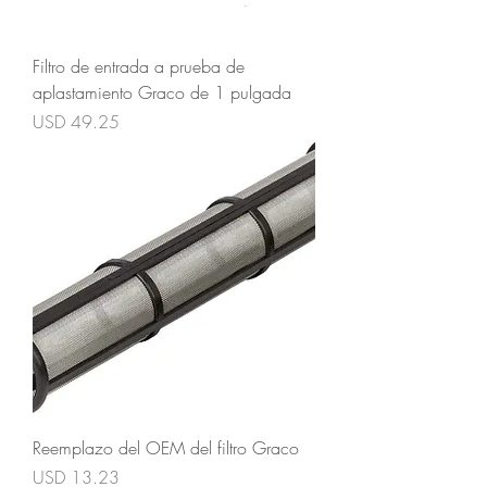
Filtro de entrada a prueba de
aplastamiento Graco de 1 pulgada
Precio
USD 49.25
Reemplazo del OEM del filtro Graco
Precio
USD 13.23